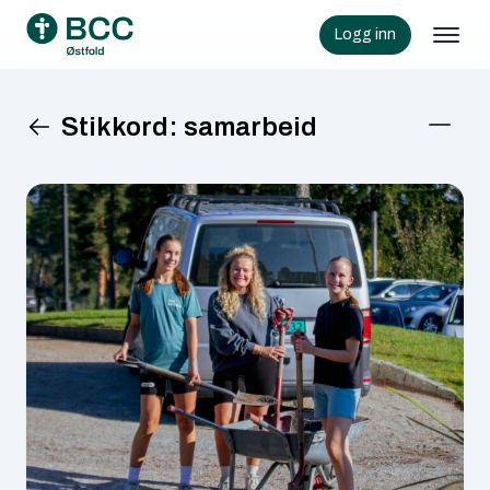
Logg inn
Stikkord:
samarbeid
KATEGORIER
Barn
Frivillighet
Mennesker i BCC
Samlinger
Senior
Ungdom