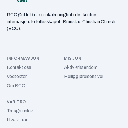
BCC Østfold er en lokalmenighet i det kristne
internasjonale fellesskapet, Brunstad Christian Church
(BCC).
INFORMASJON
MISJON
Kontakt oss
AktivKristendom
Vedtekter
Helliggjørelsens vei
Om BCC
VÅR TRO
Trosgrunnlag
Hva vi tror