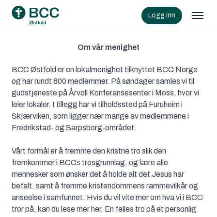
Logg inn
Om vår menighet
BCC Østfold er en lokalmenighet tilknyttet BCC Norge
og har rundt 800 medlemmer. På søndager samles vi til
gudstjeneste på Årvoll Konferansesenter i Moss, hvor vi
leier lokaler. I tillegg har vi tilholdssted på Furuheim i
Skjærviken, som ligger nær mange av medlemmene i
Fredrikstad- og Sarpsborg-området.
Vårt formål er å fremme den kristne tro slik den
fremkommer i BCCs trosgrunnlag, og lære alle
mennesker som ønsker det å holde alt det Jesus har
befalt, samt å fremme kristendommens rammevilkår og
anseelse i samfunnet. Hvis du vil vite mer om hva vi i BCC
tror på, kan du lese mer her. En felles tro på et personlig