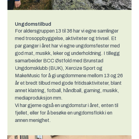
Ungdomstilbud
For aldersgruppen 13 til 36 har vi egne samlinger
med trosoppbyggelse, aktiviteter og trivsel. Et
par ganger i året har vi egne ungdomsfester med
god mat, musikk, leker og underholdning. I tillegg
samarbeider BCC Østfold med Brunstad
Ungdomsklubb (BUK), Xercize Sport og
MakeMusic for å gi ungdommene mellom 13 og 26
år et bredt tilbud med gode fritidsaktiviteter, blant
annet klatring, fotball, håndball, gaming, musikk,
mediaproduksjon mm.
Vi har gjerne også en ungdomstur i året, enten til
fjellet, eller for å besøke en ungdomsflokk i en
annen menighet.