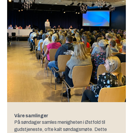
Våre samlinger
På søndager samles menigheten i Østfold til
gudstjeneste, ofte kalt søndagsmøte. Dette