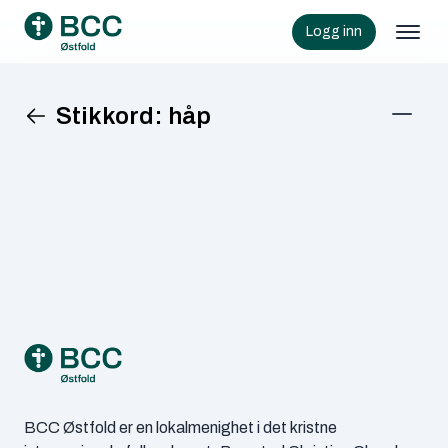
Logg inn
Stikkord:
håp
KATEGORIER
Barn
Frivillighet
Mennesker i BCC
Footer
Samlinger
Senior
BCC Østfold er en lokalmenighet i det kristne
Ungdom