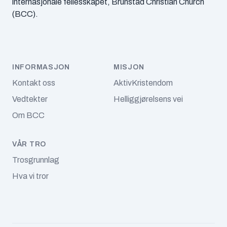
internasjonale fellesskapet, Brunstad Christian Church
(BCC).
Vår tro
INFORMASJON
MISJON
Kontakt oss
AktivKristendom
Vedtekter
Helliggjørelsens vei
Om BCC
VÅR TRO
Trosgrunnlag
Hva vi tror